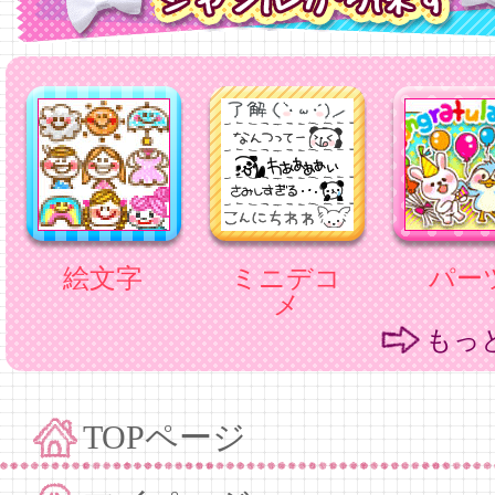
絵文字
ミニデコ
パー
メ
もっ
TOPページ